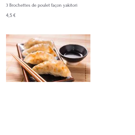
3 Brochettes de poulet façon yakitori
4,5 €
4 GYOZA au poulet et légumes
Raviolis japonais
5,5 €