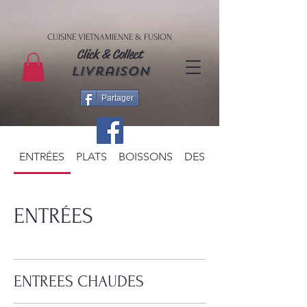
CUISINE VIETNAMIENNE & FUSION
Click & Collect
livraison
Partager
ENTRÉES
PLATS
BOISSONS
DESSERTS
ENTRÉES
ENTREES CHAUDES