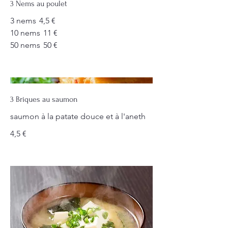
3 Nems au poulet
3 nems
4,5 €
10 nems
11 €
50 nems
50 €
3 Briques au saumon
saumon à la patate douce et à l'aneth
4,5 €