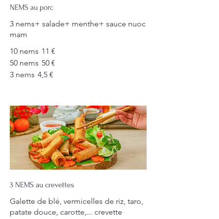
NEMS au porc
3 nems+ salade+ menthe+ sauce nuoc
mam
10 nems
11 €
50 nems
50 €
3 nems
4,5 €
3 NEMS au crevettes
Galette de blé, vermicelles de riz, taro,
patate douce, carotte,... crevette