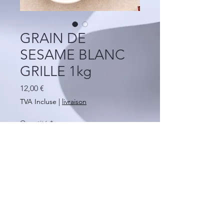
GRAIN DE
SESAME BLANC
GRILLE 1kg
Prix
12,00 €
TVA Incluse
|
livraison
Quantité
*
Ajouter au panier