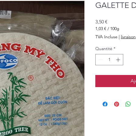
GALETTE D
Prix
3,50 €
1,03 €
/
100g
1,03 €
TVA Incluse
|
livraison
pour
100
Quantité
*
Grammes
Aj