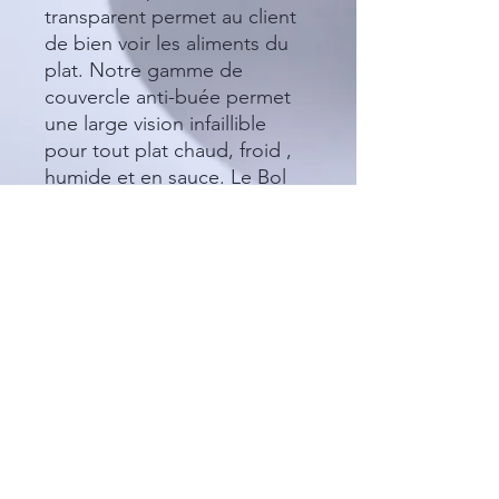
transparent permet au client
de bien voir les aliments du
plat. Notre gamme de
couvercle anti-buée permet
une large vision infaillible
pour tout plat chaud, froid ,
humide et en sauce. Le Bol
est hermétique : il s’insert
parfaitement dans le
couvercle et les parois sont
solides donc -> aucune fuite
désagréable. Il supporte
également les températures
élevées des plats chauds. Les
couvercles anti-buée
fonctionnent même au
réfrigérateur. Disponible dans
différentes tailles