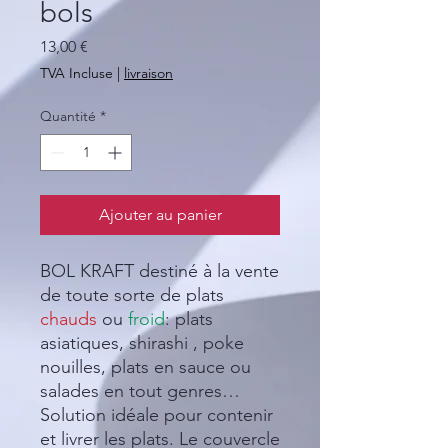
bols
Prix
13,00 €
TVA Incluse
|
livraison
Quantité
*
Ajouter au panier
BOL KRAFT destiné à la vente
de toute sorte de plats
chauds
ou
froid
: plats
asiatiques, shirashi , poke
nouilles, plats en sauce ou
salades en tout genres…
Solution idéale pour contenir
et livrer les plats. Le couvercle