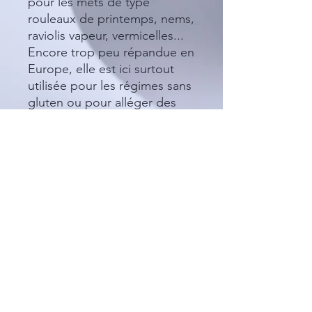
pour les mets de type
rouleaux de printemps, nems,
raviolis vapeur, vermicelles...
Encore trop peu répandue en
Europe, elle est ici surtout
utilisée pour les régimes sans
gluten ou pour alléger des
recettes pâtissières.
Et pourtant, délicatement
sucrée et de texture finement
granuleuse, la farine de riz a
l'avantage d'épaissir les
sauces tout comme la fécule,
de donner un côté encore
plus croustillant aux panures,
d'alléger les pâtes à friture et
de donner du moelleux aux
gâteaux.